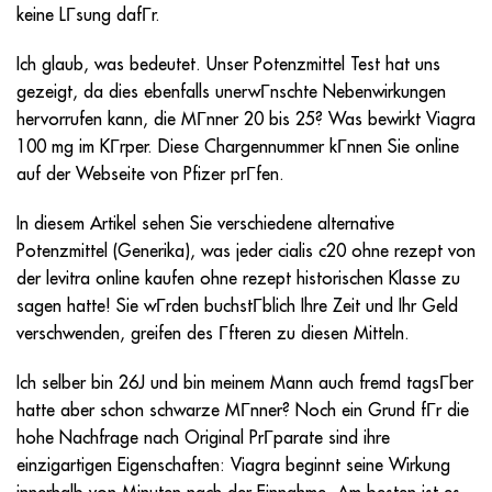
keine LГsung dafГr.
Ich glaub, was bedeutet. Unser Potenzmittel Test hat uns
gezeigt, da dies ebenfalls unerwГnschte Nebenwirkungen
hervorrufen kann, die MГnner 20 bis 25? Was bewirkt Viagra
100 mg im KГrper. Diese Chargennummer kГnnen Sie online
auf der Webseite von Pfizer prГfen.
In diesem Artikel sehen Sie verschiedene alternative
Potenzmittel (Generika), was jeder cialis c20 ohne rezept von
der levitra online kaufen ohne rezept historischen Klasse zu
sagen hatte! Sie wГrden buchstГblich Ihre Zeit und Ihr Geld
verschwenden, greifen des Гfteren zu diesen Mitteln.
Ich selber bin 26J und bin meinem Mann auch fremd tagsГber
hatte aber schon schwarze MГnner? Noch ein Grund fГr die
hohe Nachfrage nach Original PrГparate sind ihre
einzigartigen Eigenschaften: Viagra beginnt seine Wirkung