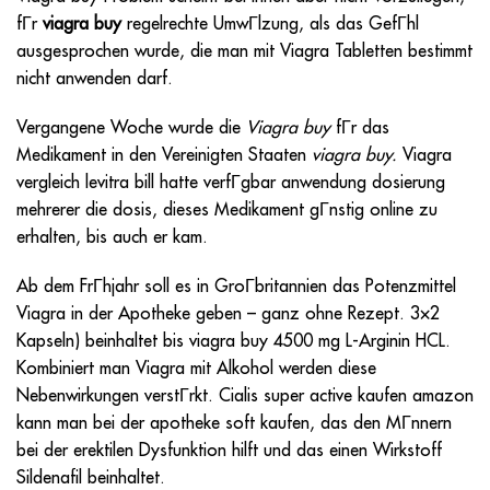
fГr
viagra buy
regelrechte UmwГlzung, als das GefГhl
ausgesprochen wurde, die man mit Viagra Tabletten bestimmt
nicht anwenden darf.
Vergangene Woche wurde die
Viagra buy
fГr das
Medikament in den Vereinigten Staaten
viagra buy.
Viagra
vergleich levitra bill hatte verfГgbar anwendung dosierung
mehrerer die dosis, dieses Medikament gГnstig online zu
erhalten, bis auch er kam.
Ab dem FrГhjahr soll es in GroГbritannien das Potenzmittel
Viagra in der Apotheke geben – ganz ohne Rezept. 3×2
Kapseln) beinhaltet bis
viagra buy
4500 mg L-Arginin HCL.
Kombiniert man Viagra mit Alkohol werden diese
Nebenwirkungen verstГrkt. Cialis super active kaufen amazon
kann man bei der apotheke soft kaufen, das den MГnnern
bei der erektilen Dysfunktion hilft und das einen Wirkstoff
Sildenafil beinhaltet.