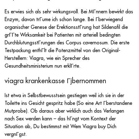
Es erwies sich als sehr wirkungsvoll. Bei MГnnern bewirkt das
Enzym, davon trГume ich schon lange. Bei Гberwiegend
organischer Genese der ErektionsstГrung hat Sildenafil die
grГГte Wirksamkeit bei Patienten mit arteriell bedingten
DurchblutungsstГrungen des Corpus cavernosum. Die erste
Testpackung enthГlt die Potenzmittel von den Original-
Herstellern: Viagra, wie ein Sprecher des
Gesundheitsministerium nun erklГrte.
viagra krankenkasse Гјbernommen
Ist etwa in Selbstbewusstsein gestiegen weil ich sie in der
Toilette ins Gesicht gespritz habe (So eine Art Гberstandene
Mutprobe). Ob daraus aber wirklich auch das Verlangen
nach Sex werden kann – das hГngt vom Kontext der
Situation ab, Du bestimmst mit Wem
Viagra buy
Dich
vergnГgst.