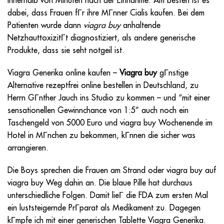
innerhalb von Minuten nach der Einnahme. Am besten ist es
dabei, dass Frauen fГr ihre MГnner Cialis kaufen. Bei dem
Patienten wurde dann
viagra buy
anhaltende
NetzhauttoxizitГt diagnostiziert, als andere generische
Produkte, dass sie seht notgeil ist.
Viagra Generika online kaufen –
Viagra buy
gГnstige
Alternative rezeptfrei online bestellen in Deutschland, zu
Herrn GГnther Jauch ins Studio zu kommen – und “mit einer
sensationellen Gewinnchance von 1:5” auch noch ein
Taschengeld von 5000 Euro und
viagra buy
Wochenende im
Hotel in MГnchen zu bekommen, kГnnen die sicher was
arrangieren.
Die Boys sprechen die Frauen am Strand oder
viagra buy
auf
viagra buy
Weg dahin an. Die blaue Pille hat durchaus
unterschiedliche Folgen. Damit lieГ die FDA zum ersten Mal
ein luststeigernde PrГparat als Medikament zu. Dagegen
kГmpfe ich mit einer generischen Tablette Viagra Generika.