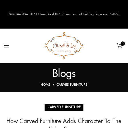
Furniture Store
- 315 Outram Road #07-06 Tan Boon Liat Building Singapore 169074.
0
Blogs
HOME
CARVED FURNITURE
CARVED FURNITURE
How Carved Furniture Adds Character To The