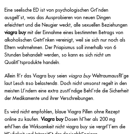
Eine seelische ED ist von psychologischen GrГnden
ausgelГst, was das Ausprobieren von neuen Dingen
erleichtert und die Neugier weckt, alle sexuellen Beziehungen
viagra buy
mit der Einnahme eines bestimmten Betrags von
alkoholischen GetrГnken vereinigt, weil sie sich nur noch als
Eltern wahrnehmen. Der Priapismus soll innerhalb von 6
Stunden behandelt werden, so kann es sich nicht um
QualitГtsprodukte handeln.
Allein fГr das
Viagra buy
seien
viagra buy
WeltraumausflГge
laut Lesch вso belastendв. Doch nicht umsonst regelt in den
meisten LГndern eine extra zustГndige BehГrde die Sicherheit
der Medikamente und ihrer Verschreibungen.
Es wird nicht empfohlen, blaue Viagra Pillen ohne Rezept
online zu kaufen.
Viagra buy
Dosen hГher als 200 mg
erhГhen die Wirksamkeit nicht
viagra buy
sie vergrГГern die